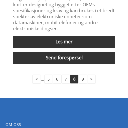
kort er designet og bygget etter OEMs
spesifikasjoner og krav og kan brukes i et bredt
spekter av elektroniske enheter som
datamaskiner, mobiltelefoner og andre
elektroniske dingser.
Les mer
Send forespørsel
<
...
5
6
7
8
9
>
OM OSS